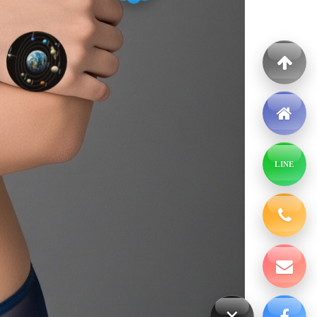
LINE
×