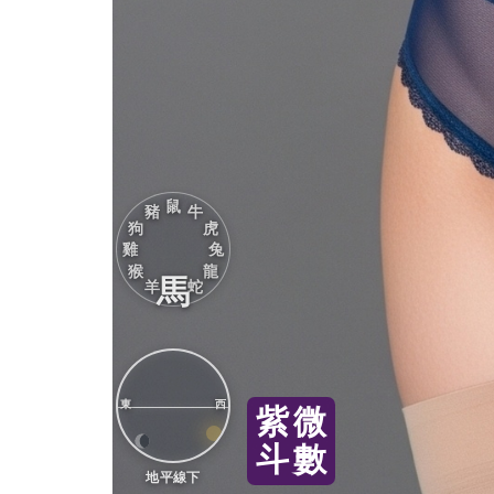
鼠
豬
牛
狗
虎
雞
兔
猴
龍
馬
羊
蛇
東
西
紫
微
斗
數
地平線下
黃
道
吉
日