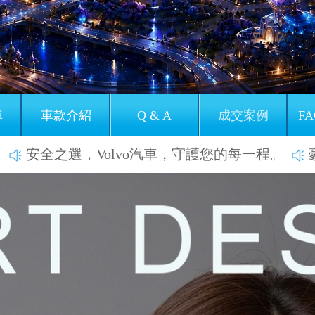
車
車款介紹
Q & A
成交案例
FA
，Volvo汽車，守護您的每一程。
豪華演繹，Vo