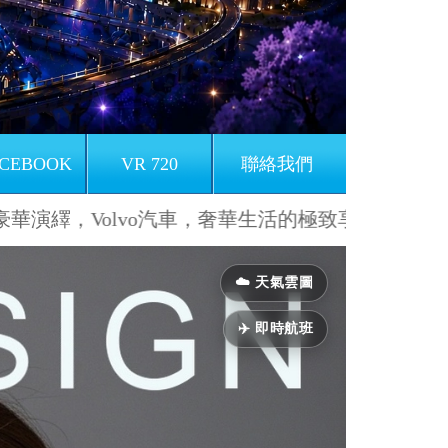
CEBOOK
VR 720
聯絡我們
lvo汽車，奢華生活的極致享受。
環保之選，Vo
Next
☁️ 天氣雲圖
✈️ 即時航班