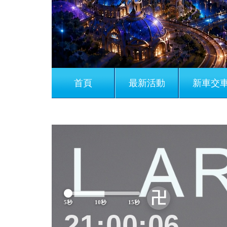
首頁
最新活動
新車交
安全之選
Previous
卍
5秒
10秒
15秒
21:00:11