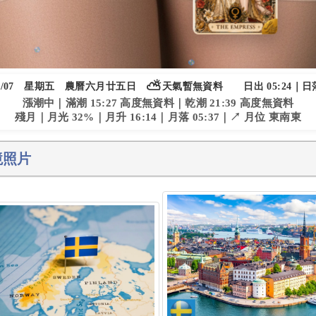
⛅
/07
星期五
農曆六月廿五日
天氣暫無資料
日出 05:24｜日落
漲潮中｜滿潮 15:27 高度無資料｜乾潮 21:39 高度無資料
殘月｜月光 32%｜月升 16:14｜月落 05:37｜↗ 月位 東南東
境照片
VOLVO - 瑞典特色 - 瑞典語 - 瑞典出產什麼 - 瑞典面積台灣 - 瑞典介紹 - 瑞典人英文 - 瑞典地圖 001