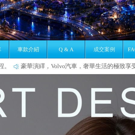
車
車款介紹
Q & A
成交案例
FA
演繹，Volvo汽車，奢華生活的極致享受。
環保