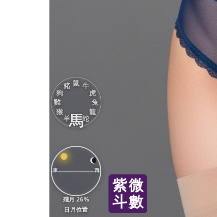
鼠
豬
牛
狗
虎
雞
兔
猴
龍
馬
羊
蛇
東
西
紫
微
斗
數
殘月 26%
日月位置
黃
道
吉
日