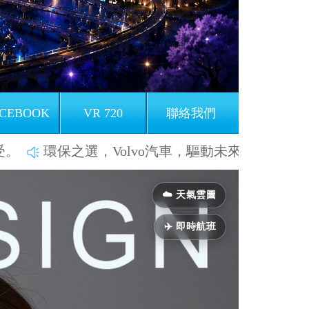
CEBOOK
VR 720
聯絡我們
之選，Volvo汽車，驅動未來，擁抱綠色生活。
Next
☁️ 天氣雲圖
✈️ 即時航班