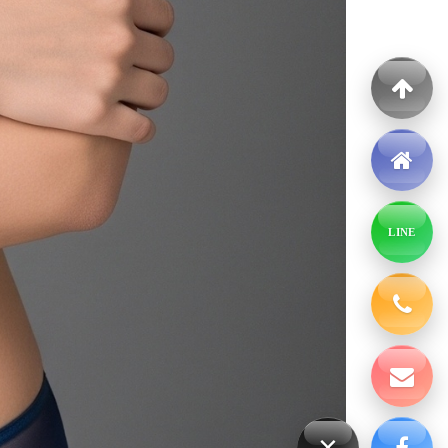
LINE
×